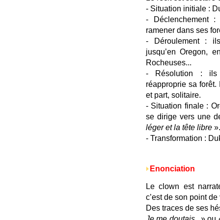
- Situation initiale :
- Déclenchement 
ramener dans ses forê
- Déroulement : ils
jusqu’en Oregon, en
Rocheuses...
- Résolution : il
réapproprie sa forê
et part, solitaire.
- Situation finale : 
se dirige vers une 
léger et la tête libre
»
- Transformation : Du
Enonciation
Le clown est narrate
c’est de son point de 
Des traces de ses hés
Je me doutais...
» ou