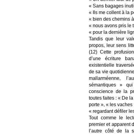
« Sans bagages inutil
« Ils me collent à la 
« bien des chemins à
« nous avons pris le 
« pour la dernière lig
Tandis que leur va
propos, leur sens lit
(12) Cette profusio
d’une écriture ba
existentielle travers
de sa vie quotidienne
mallarméenne, l’
sémantiques » qui
conscience de la p
toutes faites : « De l
porte », « les vaches 
« regardant défiler le
Tout comme le lect
premier et apparent d
l’autre côté de la s