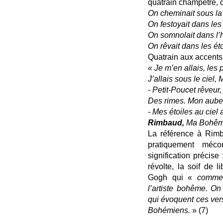
quatrain champêtre, da
On cheminait sous la 
On festoyait dans les
On somnolait dans l’h
On rêvait dans les éto
Quatrain aux accents 
« Je m’en allais, le
J’allais sous le ciel, M
- Petit-Poucet rêveur
Des rimes. Mon auber
- Mes étoiles au ciel
Rimbaud,
Ma Bohê
La référence à Rimb
pratiquement méc
signification précise 
révolte, la soif de 
Gogh qui «
comme 
l’artiste bohême. On
qui évoquent ces ver
Bohémiens.
» (7)