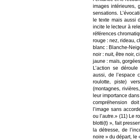
images intérieures, 
sensations. L’évocat
le texte mais aussi 
incite le lecteur à r
références chromatiq
rouge : nez, rideau, 
blanc : Blanche-Neig
noir : nuit, être noir, 
jaune : maïs, gorgées
L’action se déroule
aussi, de l’espace c
roulotte, piste) ve
(montagnes, rivières, 
leur importance dans 
compréhension doi
l’image sans accorde
ou l’autre.» (11) Le r
blotti(t) », fait pres
la détresse, de l’in
noire » du départ, le 