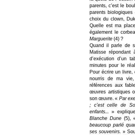
parents, c’est le b
parents biologiques e
choix du clown, Duk
Quelle est ma pla
également le corbe
Marguerite
(4) ?
Quand il parle de so
Matisse répondant à
d’exécution d’un ta
minutes pour le réa
Pour écrire un livre, 
nourris de ma vie, 
références aux fable
œuvres artistiques 
son œuvre. «
Par exe
; c’est celle de 
enfants...
» explique
Blanche Dune
(5),
beaucoup parlé quand
ses souvenirs.
» Sou