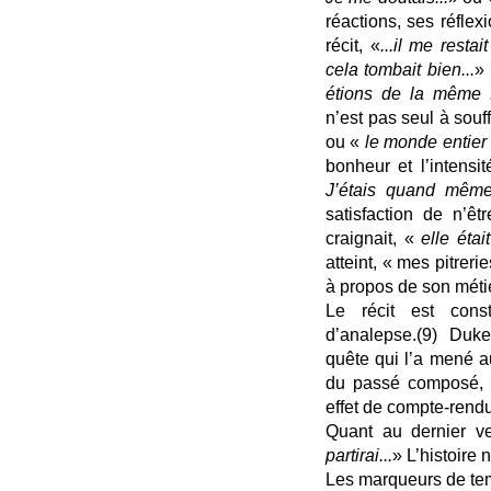
réactions, ses réfle
récit, «
...il me resta
cela tombait bien...
» 
étions de la même fa
n’est pas seul à souff
ou «
le monde entier
bonheur et l’intensi
J’étais quand même
satisfaction de n’êt
craignait, «
elle était
atteint, « mes pitrer
à propos de son méti
Le récit est cons
d’analepse.(9) Duk
quête qui l’a mené a
du passé composé, po
effet de compte-rendu 
Quant au dernier ve
partirai...
» L’histoire n
Les marqueurs de te