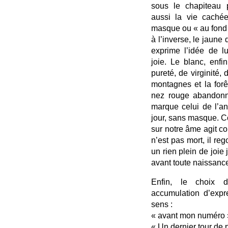
sous le chapiteau p
aussi la vie caché
masque ou « au fond d
à l’inverse, le jaune 
exprime l’idée de l
joie. Le blanc, enfi
pureté, de virginité, 
montagnes et la forêt
nez rouge abandonné
marque celui de l’an
jour, sans masque. C
sur notre âme agit c
n’est pas mort, il reg
un rien plein de joie 
avant toute naissanc
Enfin, le choix d
accumulation d’expr
sens :
« avant mon numéro 
« Un dernier tour de p