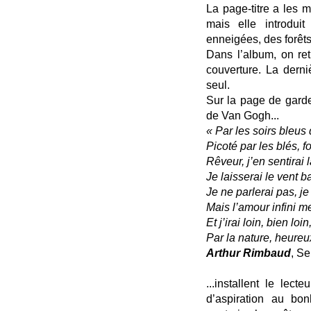
La page-titre a les 
mais elle introdui
enneigées, des forêts
Dans l’album, on re
couverture. La dern
seul.
Sur la page de gard
de Van Gogh...
« Par les soirs bleus d
Picoté par les blés, f
Rêveur, j’en sentirai 
Je laisserai le vent b
Je ne parlerai pas, je
Mais l’amour infini 
Et j’irai loin, bien 
Par la nature, heur
Arthur Rimbaud
, Se
...installent le lec
d’aspiration au bon