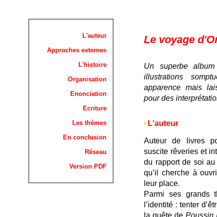
L'auteur
Le voyage d'O
Approches externes
L'histoire
Un superbe album 
illustrations somp
Organisation
apparence mais lais
Enonciation
pour des interprétatio
Ecriture
L'auteur
Les thèmes
En conclusion
Auteur de livres p
suscite rêveries et in
Réseau
du rapport de soi a
Version PDF
qu’il cherche à ouvr
leur place.
Parmi ses grands th
l’identité : tenter d’
la quête de
Poussin 