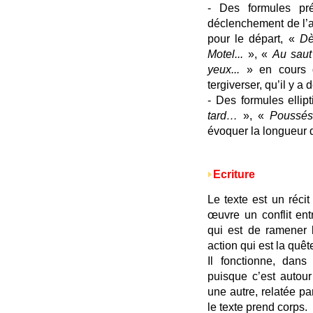
- Des formules p
déclenchement de l’a
pour le départ, «
Dè
Motel...
», «
Au saut 
yeux...
» en cours 
tergiverser, qu’il y a
- Des formules ellip
tard…
», «
Poussés 
évoquer la longueur
Ecriture
Le texte est un récit
œuvre un conflit en
qui est de ramener l
action qui est la quêt
Il fonctionne, dans
puisque c’est autour
une autre, relatée p
le texte prend corps.