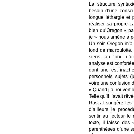
La structure synta
besoin d’une consci
longue léthargie et 
réaliser sa propre ca
bien qu’Oregon « par
je » nous amène à pe
Un soir, Oregon m’a 
fond de ma roulotte, 
siens, au fond d’un
analyse est confortée,
dont une est inach
personnels sujets (j
voire une confusion 
« Quand j’ai rouvert le
Telle qu’il l’avait rêvé
Rascal suggère les fa
d’ailleurs le procé
sentir au lecteur l
texte, il laisse des
parenthèses d’une su