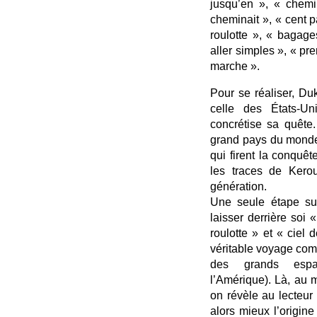
jusqu’en », « chemi
cheminait », « cent 
roulotte », « bagage
aller simples », « pre
marche ».
Pour se réaliser, Du
celle des États-Un
concrétise sa quête.
grand pays du monde 
qui firent la conquê
les traces de Kero
génération.
Une seule étape suf
laisser derrière soi 
roulotte » et « ciel
véritable voyage com
des grands espa
l’Amérique). Là, au m
on révèle au lecteu
alors mieux l’origin