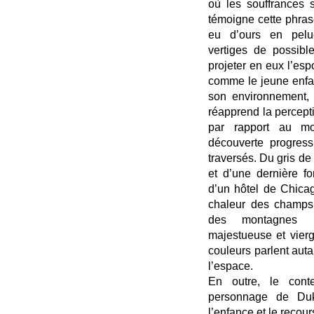
où les souffrances
témoigne cette phrase
eu d’ours en peluch
vertiges de possible
projeter en eux l’esp
comme le jeune enfan
son environnement,
réapprend la percept
par rapport au mo
découverte progres
traversés. Du gris de 
et d’une dernière f
d’un hôtel de Chicag
chaleur des champs
des montagnes r
majestueuse et vier
couleurs parlent auta
l’espace.
En outre, le cont
personnage de Duk
l’enfance et le recou