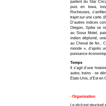
partent du Star Circ
puis en Iowa, long
Rocheuses, s’arrête
trajet sur une carte. (
D’autres indices co
Oregon, Spike se no
au Sioux Motel, paie
indien déplumé, une 
au Cheval de fer... 
monde », d’après u
puissance économiqu
Temps
Il s’agit d’une histo
autos, trains - se dé
États-Unis, d’Est en 
Organisation
Le récit est structuré 