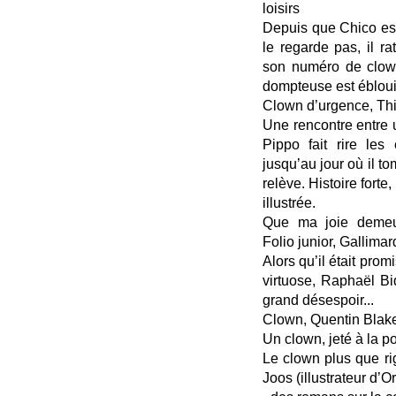
loisirs
Depuis que Chico es
le regarde pas, il r
son numéro de clown 
dompteuse est ébloui
Clown d’urgence, Thi
Une rencontre entre 
Pippo fait rire les
jusqu’au jour où il t
relève. Histoire fort
illustrée.
Que ma joie demeur
Folio junior, Gallimar
Alors qu’il était prom
virtuose, Raphaël B
grand désespoir...
Clown, Quentin Blake
Un clown, jeté à la po
Le clown plus que ri
Joos (illustrateur d’O