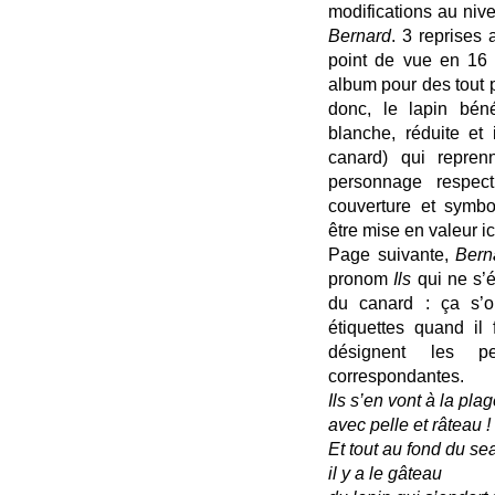
modifications au niv
Bernard
. 3 reprises
point de vue en 16 
album pour des tout p
donc, le lapin béné
blanche, réduite et
canard) qui repren
personnage respe
couverture et symbol
être mise en valeur ici
Page suivante,
Bern
pronom
Ils
qui ne s’
du canard : ça s’o
étiquettes quand il
désignent les p
correspondantes.
Ils s’en vont à la pla
avec pelle et râteau !
Et tout au fond du se
il y a le gâteau