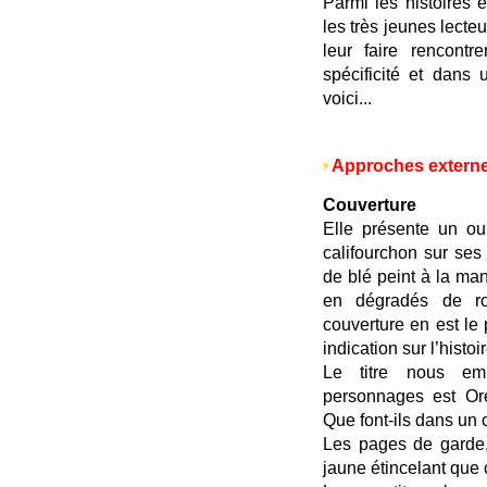
Parmi les histoires é
les très jeunes lecte
leur faire rencontr
spécificité et dans 
voici...
Approches extern
Couverture
Elle présente un ou
califourchon sur se
de blé peint à la man
en dégradés de r
couverture en est le
indication sur l’histoir
Le titre nous e
personnages est Ore
Que font-ils dans un 
Les pages de garde,
jaune étincelant que 