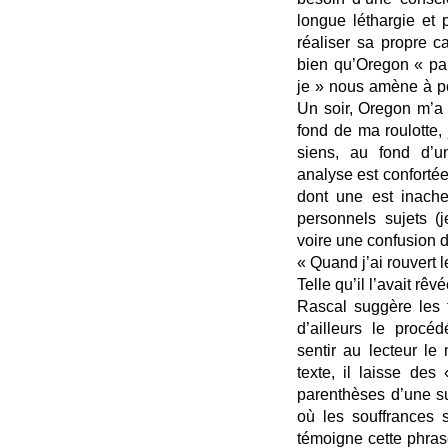
longue léthargie et 
réaliser sa propre ca
bien qu’Oregon « par
je » nous amène à pe
Un soir, Oregon m’a 
fond de ma roulotte, 
siens, au fond d’un
analyse est confortée,
dont une est inach
personnels sujets (j
voire une confusion 
« Quand j’ai rouvert le
Telle qu’il l’avait rêvé
Rascal suggère les fa
d’ailleurs le procé
sentir au lecteur l
texte, il laisse des
parenthèses d’une su
où les souffrances
témoigne cette phrase