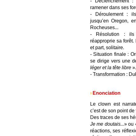
- Déclenchement 
ramener dans ses forê
- Déroulement : ils
jusqu’en Oregon, en
Rocheuses...
- Résolution : il
réapproprie sa forê
et part, solitaire.
- Situation finale : 
se dirige vers une 
léger et la tête libre
»
- Transformation : Du
Enonciation
Le clown est narrate
c’est de son point de 
Des traces de ses hés
Je me doutais...
» ou
réactions, ses réfle