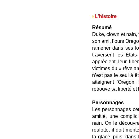
L'histoire
Résumé
Duke, clown et nain, 
son ami, l’ours Oreg
ramener dans ses for
traversent les États
apprécient leur libe
victimes du « rêve am
n’est pas le seul à êt
atteignent l’Oregon,
retrouve sa liberté e
Personnages
Les personnages cent
amitié, une complic
nain. On le découvre 
roulotte, il doit mon
la glace, puis, dans 