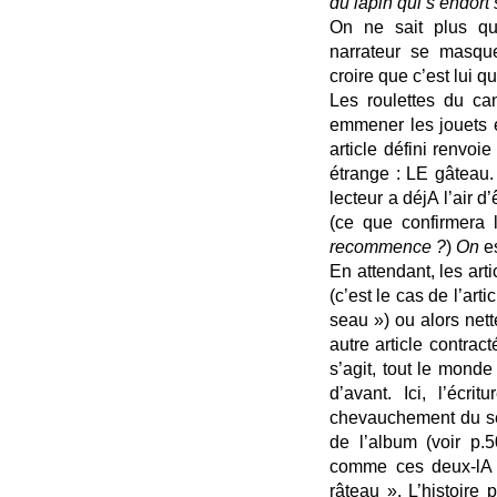
du lapin qui s’endort
On ne sait plus qu
narrateur se masque,
croire que c’est lui q
Les roulettes du ca
emmener les jouets e
article défini renvo
étrange : LE gâteau.
lecteur a déjA l’air d
(ce que confirmera
recommence ?
)
On
es
En attendant, les arti
(c’est le cas de l’art
seau ») ou alors nett
autre article contrac
s’agit, tout le monde
d’avant. Ici, l’écr
chevauchement du sen
de l’album (voir p.5
comme ces deux-lA d
râteau ». L’histoire