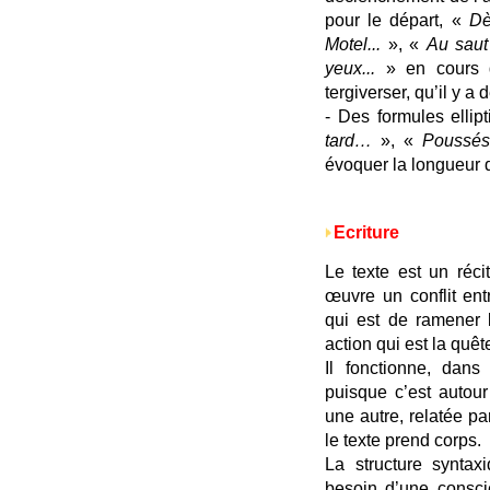
pour le départ, «
Dè
Motel...
», «
Au saut 
yeux...
» en cours 
tergiverser, qu’il y a
- Des formules ellip
tard…
», «
Poussés 
évoquer la longueur
Ecriture
Le texte est un réci
œuvre un conflit en
qui est de ramener l
action qui est la quêt
Il fonctionne, dans
puisque c’est autour
une autre, relatée p
le texte prend corps.
La structure synta
besoin d’une consci