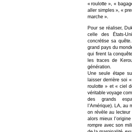
« roulotte », « bagag
aller simples », « pre
marche ».
Pour se réaliser, Du
celle des États-Un
concrétise sa quête.
grand pays du monde 
qui firent la conquê
les traces de Kero
génération.
Une seule étape suf
laisser derrière soi 
roulotte » et « ciel
véritable voyage com
des grands espa
l’Amérique). LA, au m
on révèle au lecteu
alors mieux l’origin
rompre avec son mili
de la marginalité, exu