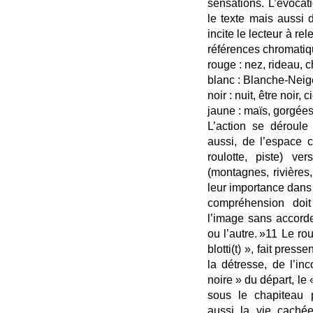
sensations. L’évocat
le texte mais aussi 
incite le lecteur à r
références chromatiq
rouge : nez, rideau, 
blanc : Blanche-Neig
noir : nuit, être noir, 
jaune : maïs, gorgées
L’action se déroule
aussi, de l’espace c
roulotte, piste) ve
(montagnes, rivières, 
leur importance dans 
compréhension doi
l’image sans accorde
ou l’autre. »11 Le ro
blotti(t) », fait pres
la détresse, de l’in
noire » du départ, le 
sous le chapiteau p
aussi la vie caché