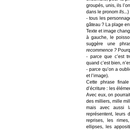
groupés, unis, ils l’
dans le pronom
Ils...
)
- tous les personnag
gâteau ? La plage enf
Texte et image chang
à gauche, le poisson
suggère une phras
recommence ?
Pourq
- parce que c’est tr
quand c’est bien, n’e
- parce qu’on a oublié
et l’image).
Cette phrase finale
d’écriture : les éléme
Avec eux, on pourrait
des milliers, mille mil
mais avec aussi l
représentent, leurs
reprises, les rimes
ellipses, les apposi