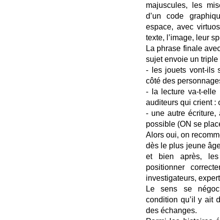
majuscules, les mis
d’un code graphiqu
espace, avec virtuo
texte, l’image, leur spé
La phrase finale ave
sujet envoie un triple 
- les jouets vont-il
côté des personnage
- la lecture va-t-el
auditeurs qui crient : o
- une autre écriture
possible (ON se plac
Alors oui, on recomme
dès le plus jeune âge
et bien après, les
positionner correct
investigateurs, exper
Le sens se négoci
condition qu’il y ai
des échanges.