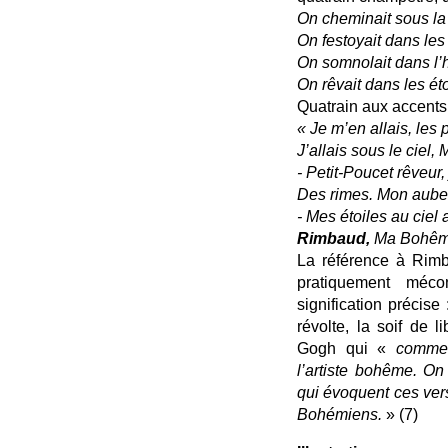
On cheminait sous la 
On festoyait dans les
On somnolait dans l’h
On rêvait dans les éto
Quatrain aux accents 
« Je m’en allais, le
J’allais sous le ciel, M
- Petit-Poucet rêveur
Des rimes. Mon auber
- Mes étoiles au ciel
Rimbaud,
Ma Bohê
La référence à Rimb
pratiquement méc
signification précise 
révolte, la soif de 
Gogh qui «
comme 
l’artiste bohême. On
qui évoquent ces ver
Bohémiens.
» (7)