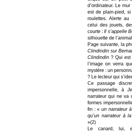
d’ordinateur. Le mur 
est de plain-pied, si
roulettes. Alerte au
celui des jouets, d
courte :
Il s’appelle 
silhouette de l’animal
Page suivante, la phr
Clindindin sur Berna
Clindindin
? Qui es
l’image on verra qu
mystère : un personn
? Le lecteur qui s’ide
Ce passage discr
impersonnelle, à
Je
narrateur qui ne va
formes impersonnell
fin : «
un narrateur à
qu’un narrateur à l
»(2)
Le canard, lui, 