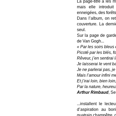
La page-titre a les 
mais elle introdui
enneigées, des forêts
Dans l’album, on re
couverture. La dern
seul.
Sur la page de gard
de Van Gogh...
« Par les soirs bleus d
Picoté par les blés, f
Rêveur, j’en sentirai 
Je laisserai le vent b
Je ne parlerai pas, je
Mais l’amour infini 
Et j’irai loin, bien 
Par la nature, heur
Arthur Rimbaud
, Se
...installent le lec
d’aspiration au bon
quatrain champêtre, da