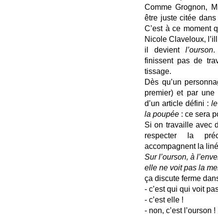
Comme Grognon, Min
être juste citée dans
C’est à ce moment qu
Nicole Claveloux, l’i
il devient
l’ourson
.
finissent pas de tra
tissage.
Dès qu’un personnag
premier) et par une
d’un article défini :
le
la poupée
: ce sera p
Si on travaille avec d
respecter la préc
accompagnent la linéa
Sur l’ourson, à l’enve
elle ne voit pas la me
ça discute ferme dans
- c’est qui qui voit pa
- c’est elle !
- non, c’est l’ourson !