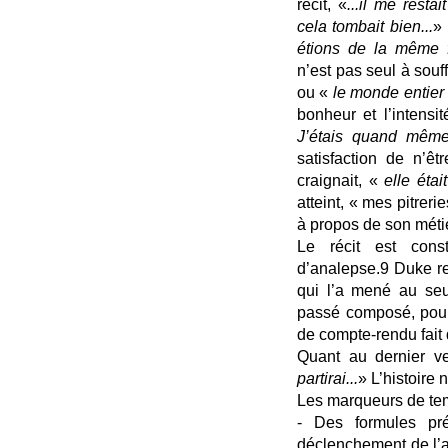
récit, «
...il me resta
cela tombait bien...
» 
étions de la même fa
n’est pas seul à souff
ou «
le monde entier
bonheur et l’intensi
J’étais quand même
satisfaction de n’êt
craignait, «
elle était
atteint, « mes pitrer
à propos de son méti
Le récit est cons
d’analepse.9 Duke r
qui l’a mené au seu
passé composé, pour r
de compte-rendu fait 
Quant au dernier ve
partirai...
» L’histoire n
Les marqueurs de te
- Des formules p
déclenchement de l’a