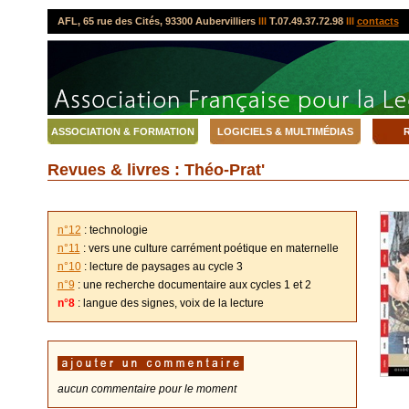
AFL, 65 rue des Cités, 93300 Aubervilliers
lll
T.07.49.37.72.98
lll
contacts
ASSOCIATION & FORMATION
LOGICIELS & MULTIMÉDIAS
R
Revues & livres : Théo-Prat'
n°12
: technologie
n°11
: vers une culture carrément poétique en maternelle
n°10
: lecture de paysages au cycle 3
n°9
: une recherche documentaire aux cycles 1 et 2
n°8
: langue des signes, voix de la lecture
aucun commentaire pour le moment