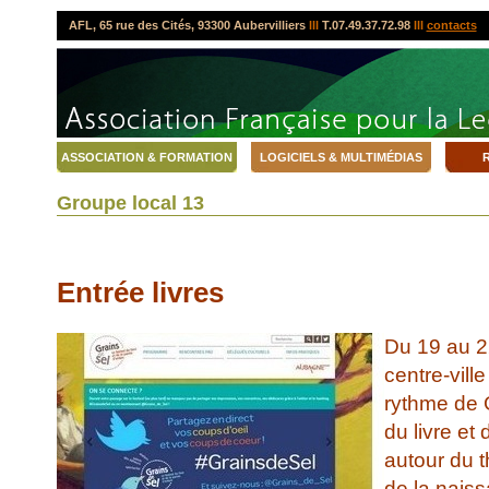
AFL, 65 rue des Cités, 93300 Aubervilliers
lll
T.07.49.37.72.98
lll
contacts
ASSOCIATION & FORMATION
LOGICIELS & MULTIMÉDIAS
R
Groupe local 13
Entrée livres
Du 19 au 2
centre-vill
rythme de G
du livre et 
autour du t
de la naiss