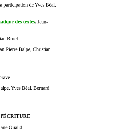
 participation de Yves Béal,
atique des textes
.
Jean-
ian Bruel
an-Pierre Balpe, Christian
brave
Balpe, Yves Béal, Bernard
 l'ÉCRITURE
phane Oualid