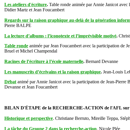
Les ateliers d'écriture
.
Table ronde animée par Annie Janicot avec la
Didier Martz et Jean Foucambert
Regards sur la raison graphique au-delà de la génération inform
Pierre BALPE
La lecture d’albums : l’iconotexte et l’imprévisible motivé
.
Christ
Table ronde
animée par Jean Foucambert avec la participation de Je
Bruel et Michel Champendal
Racines de l’écriture à l’école maternelle
.
Bernard Devanne
Les manuscrits d’écrivains et la raison graphique
.
Jean-Louis Le
Débat
animé par Annie Janicot avec la participation de Jean-Pierre 
Devanne et Jean Foucambert
BILAN D'ÉTAPE de la RECHERCHE-ACTION de l'AFL sur
Historique et perspective
. Christiane Berruto, Mireille Teppa, Sté
La tâche du Groupe 2 dans la recherche-action
. Nicole Plée