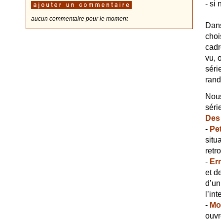
- si
aucun commentaire pour le moment
Dans
choi
cadr
vu, 
séri
rand
Nous
séri
Des
-
Pet
situ
retr
-
Ern
et d
d’un
l’in
-
Mo
ouvr