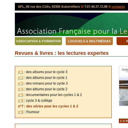
AFL, 65 rue des Cités, 93300 Aubervilliers
lll
T.07.49.37.72.98
lll
contacts
ASSOCIATION & FORMATION
LOGICIELS & MULTIMÉDIAS
R
Revues & livres : les lectures expertes
n°1
: des albums pour le cycle 3
n°2
: des albums pour le cycle 1
n°3
: des romans pour le cycle 3
n°4
: des albums pour le cycle 2
n°5
: documentaires pour les cycles 1 & 2
n°6
: cycle 3 & collège
n°7 : des séries pour les cycles 1 & 2
n°8
: l'humour