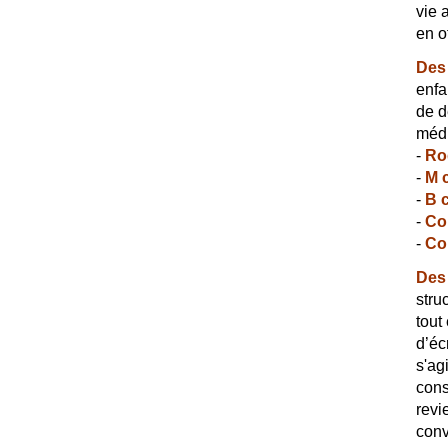
vie 
en o
Des 
enfa
de d
médi
-
Ro
-
M 
-
B 
-
Co
-
Col
Des 
stru
tout
d’éc
s'ag
cons
revi
conv