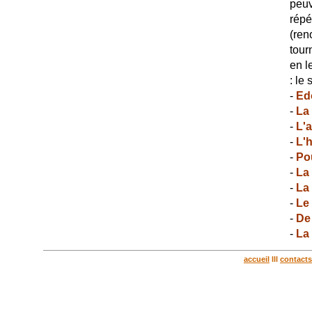
peuv
répé
(ren
tour
en l
: le
-
Ed
-
La
-
L'
-
L'h
-
Po
-
La 
-
La
-
Le
-
De 
-
La
accueil
lll
contacts