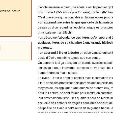
L’école maternelle c’est une école, c’est le premier cyc
ctes de lecture
trois : cycle 1 (2-5 ans), cycle 2 (5-ans), cycle 3 (8-11an
C’est une école qui a donc des ambitions et des prog
-
on apprend une autre langue que celle de la maison
gestes ou d’un regard : à l’école la langue est plus pré
principalement à réfléchir.
- on découvre
l’abondance des livres qu’on apprend à
quelques livres de sa chambre à une grande bibliothè
moyens...
-
on apprend à lire et à écrire
en observant ce qui se li
geste d’écrire en même temps que son sens...
On apprend tout ça parce qu’on élargit, avec les copain
limites du monde individuel, parce qu’on vit ensemble u
d’apprendre du matin au soir.
Le cycle 1 c’est le premier contact avec la formation inte
Il faut donc des professionnels garants des objectifs n
moyens de les appliquer. Une quinzaine d’entre eux, 
pour la Lecture, se sont réunis pour mettre en commun 
leur professionnalisme. Des quartiers nord de Marseille
accueille des enfants en fragiles équilibres sociaux, de 
périphérie de Caen à cette autre de la grande banlieue