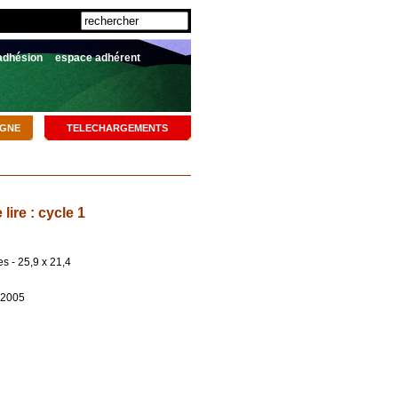
adhésion
espace adhérent
IGNE
TELECHARGEMENTS
lire : cycle 1
s - 25,9 x 21,4
n 2005