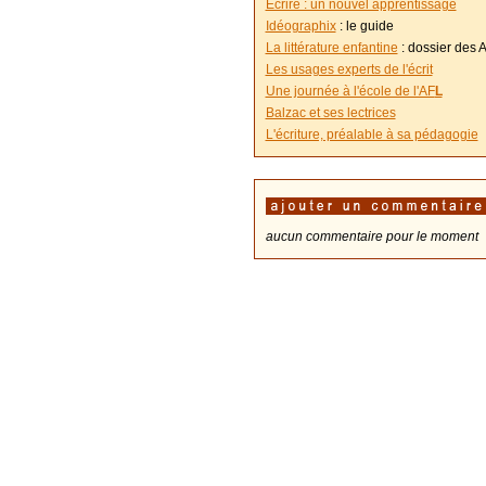
Ecrire : un nouvel apprentissage
Idéographix
: le guide
La littérature enfantine
: dossier des A
Les usages experts de l'écrit
Une journée à l'école de l'AF
L
Balzac et ses lectrices
L'écriture, préalable à sa pédagogie
aucun commentaire pour le moment