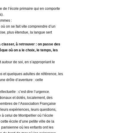
le de l’école primaire qui en comporte
s).
rammes :
où on se fait vite comprendre d’un
cise, plus étendue, la langue sert
 classer, à retrouver : on passe des
que où on a le choix, le temps, les
t autour de soi, en s’appropriant le
s et quelques adultes de référence, les
ne drôle d’aventure : celle
llectuelle : c’est dire l’urgence.
ationaux et dotés, localement, des
membres de l’Association Française
leurs expériences, leurs questions
,
 à celui de Montpellier où l’école
cette école d’une petite ville de la
 parisienne où les enfants ont les