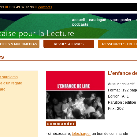
ers
lll
T.07.49.37.72.98
lll
contacts
accueil
catalogue
votre panier
podcasts
CIELS & MULTIMÉDIAS
REVUES & LIVRES
RESSOURCES EN L
es
L'enfance de 
en surplomb
e d'un regard
Auteur : collectif
gard
Format : 192 page
Édition : AFL
Parution : éditio
Prix : 20€
- si nécessaire,
télécharger
un bon de commande