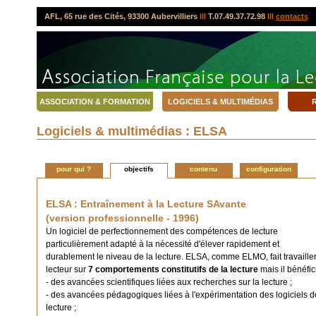
AFL, 65 rue des Cités, 93300 Aubervilliers
lll
T.07.49.37.72.98
lll
contacts
ASSOCIATION & FORMATION
LOGICIELS & MULTIMÉDIAS
R
Logiciels & multimédias : ELSA
pour qui ?
objectifs
contenu
configuration
ELSA : Entraînement à la Lecture SAvante
(version professionnelle - 1996)
Un logiciel de perfectionnement des compétences de lecture
particulièrement adapté à la nécessité d'élever rapidement et
durablement le niveau de la lecture. ELSA, comme ELMO, fait travailler
lecteur sur
7 comportements constitutifs de la lecture
mais il bénéfici
- des avancées scientifiques liées aux recherches sur la lecture ;
- des avancées pédagogiques liées à l'expérimentation des logiciels d
lecture ;